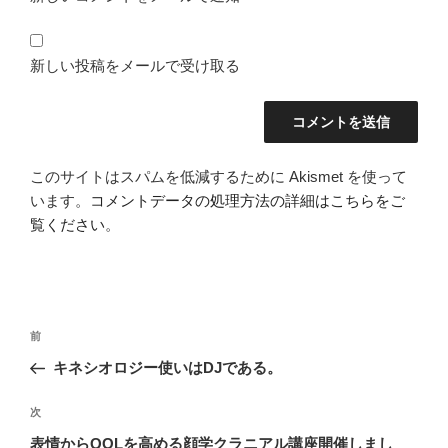
新しい投稿をメールで受け取る
このサイトはスパムを低減するために Akismet を使って
います。
コメントデータの処理方法の詳細はこちらをご
覧ください
。
投
前
前
稿
の
キネシオロジー使いはDJである。
ナ
投
ビ
稿
次
次
ゲ
の
表情からQOLを高める顔学クラニアル講座開催しまし