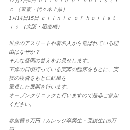
12月3日4日 ｃｌｉｎｉｃ ｏｆ ｈｏｌｉｓｔｉ
ｃ （東京・代々木上原）
1月14日15日 ｃｌｉｎｉｃ ｏｆ ｈｏｌｉｓｔ
ｉｃ （大阪・肥後橋）
世界のアスリートや著名人から選ばれている理
由はなぜか？
そんな疑問の答えをお見せします。
下條の日頃行っている実際の臨床をもとに、実
技の復習をもとに結果を
重視した展開を行います。
オープンクリニックも行いますので是非ご参加
ください。
参加費６万円（カレッジ卒業生・受講生は5万
円）