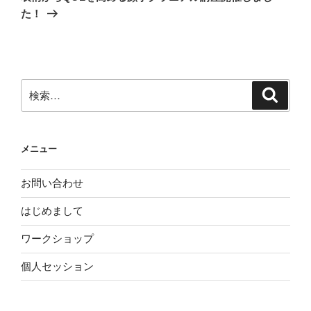
投
ー
た！
稿
シ
ョ
ン
検
検
索
索:
メニュー
お問い合わせ
はじめまして
ワークショップ
個人セッション