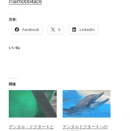
l=wrn0004ac6
共有:
Facebook
X
LinkedIn
いいね:
関連
デンタル・ドクターＸと
デンタルドクターＸへの