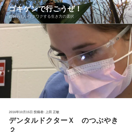
コ
ゴキゲンで行こうぜ！
ン
自分らしいワクワクする生き方の選択
テ
ン
ツ
へ
ス
キ
ッ
プ
投
2016年10月15日
投稿者:
上田 正敏
稿
デンタルドクターＸ のつぶやき
日:
２