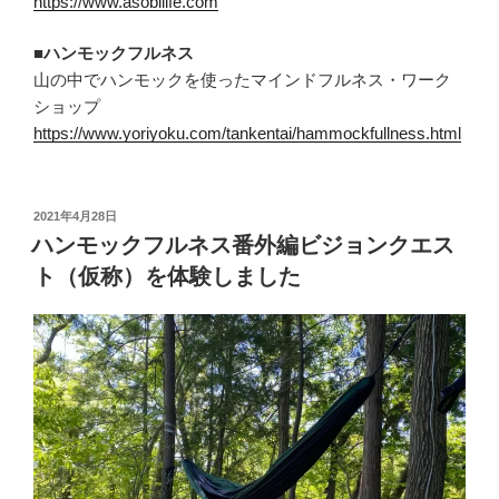
https://www.asobilife.com
■ハンモックフルネス
山の中でハンモックを使ったマインドフルネス・ワーク
ショップ
https://www.yoriyoku.com/tankentai/hammockfullness.html
投
2021年4月28日
稿
ハンモックフルネス番外編ビジョンクエス
日:
ト（仮称）を体験しました