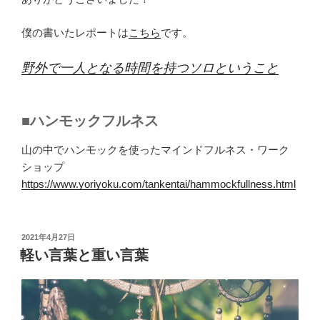
僕の書いたレポートは
こちら
です。
野外で一人となる時間を持つソロということ
■ハンモックフルネス
山の中でハンモックを使ったマインドフルネス・ワーク
ショップ
https://www.yoriyoku.com/tankentai/hammockfullness.html
投
2021年4月27日
稿
軽い言葉と重い言葉
日: