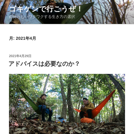
コ
ゴキゲンで行こうぜ！
ン
自分らしいワクワクする生き方の選択
テ
ン
ツ
月:
2021年4月
へ
ス
キ
投
2021年4月29日
ッ
稿
アドバイスは必要なのか？
日:
プ