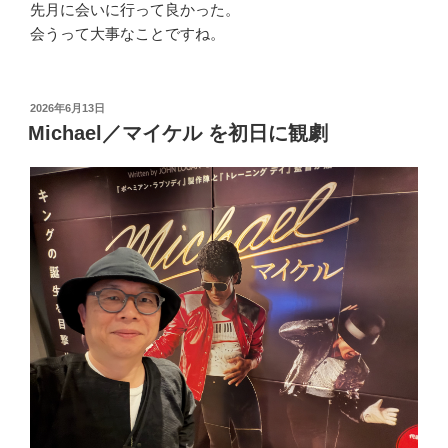
先月に会いに行って良かった。
会うって大事なことですね。
投
2026年6月13日
稿
Michael／マイケル を初日に観劇
日: