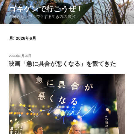
コ
ゴキゲンで行こうぜ！
ン
自分らしいワクワクする生き方の選択
テ
ン
ツ
月:
2026年6月
へ
ス
キ
投
2026年6月26日
ッ
稿
映画「急に具合が悪くなる」を観てきた
日:
プ