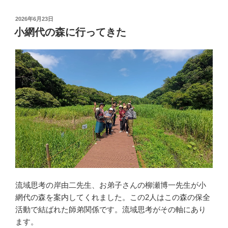
投
2026年6月23日
稿
小網代の森に行ってきた
日:
流域思考の岸由二先生、お弟子さんの柳瀬博一先生が小
網代の森を案内してくれました。この2人はこの森の保全
活動で結ばれた師弟関係です。流域思考がその軸にあり
ます。