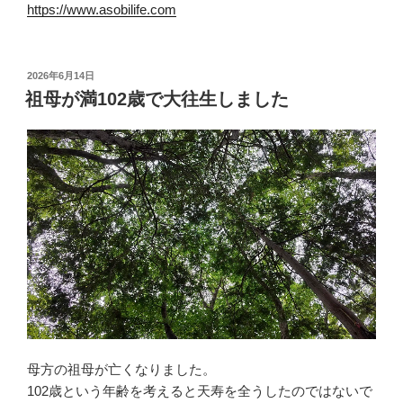
https://www.asobilife.com
投
2026年6月14日
稿
祖母が満102歳で大往生しました
日:
母方の祖母が亡くなりました。
102歳という年齢を考えると天寿を全うしたのではないで