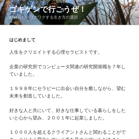
コ
ゴキゲンで行こうぜ！
ン
自分らしいワクワクする生き方の選択
テ
ン
ツ
はじめまして
へ
ス
人生をクリエイトする心理セラピストです。
キ
ッ
企業の研究所でコンピュータ関連の研究開発職を７年し
プ
ていました。
１９９８年にセラピーに出会い自分を癒しながら、望む
未来を創造していました。
好きな人と共にいて、好きな仕事している暮らしをした
いと心から望み、２００１年に起業しました。
１０００人を超えるクライアントさんと関わることがで