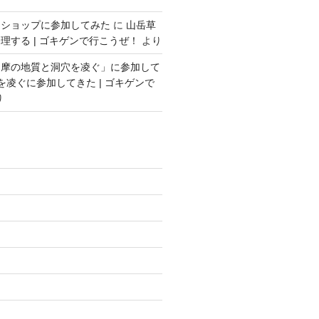
クショップに参加してみた
に
山岳草
理する | ゴキゲンで行こうぜ！
より
多摩の地質と洞穴を凌ぐ」に参加して
を凌ぐに参加してきた | ゴキゲンで
り