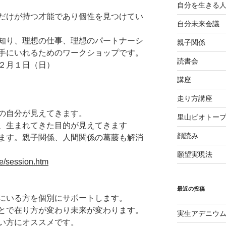
自分を生きる
だけが持つ才能であり個性を見つけてい
自分未来会議
知り、理想の仕事、理想のパートナーシ
親子関係
手にいれるためのワークショップです。
読書会
２月１日（日）
講座
走り方講座
の自分が見えてきます。
里山ビオトー
、生まれてきた目的が見えてきます
顔読み
ます。親子関係、人間関係の葛藤も解消
願望実現法
le/session.htm
最近の投稿
にいる方を個別にサポートします。
とで在り方が変わり未来が変わります。
実生アデニウ
い方にオススメです。