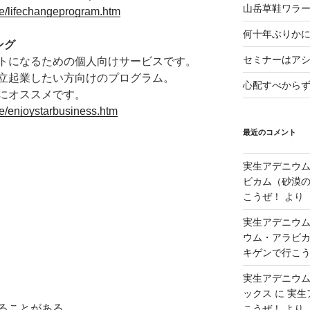
山岳草鞋ワラ
yle/lifechangeprogram.htm
何十年ぶりか
ング
セミナーはア
トになるための個人向けサービスです。
立起業したい方向けのプログラム。
心配すべから
にオススメです。
le/enjoystarbusiness.htm
最近のコメント
実生アデニウ
ビカム（砂漠の
こうぜ！
より
実生アデニウム
ウム・アラビカ
キゲンで行こ
実生アデニウ
ックス
に
実生
ることがある。
こうぜ！
より