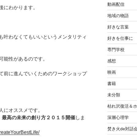
動画配信
後にわかります。
地域の物語
好きな言葉
も叶わなくてもいいというメンタリティ
好きを仕事に
専門学校
可能性があるのです。
感想
映画
て前に進んでいくためのワークショップ
書籍
未分類
枯れ沢復活＆
人にオススメです。
深層心理学
）最高の未来の創り方２０１５開催
しま
焚き火de対話
reateYourBestLife/