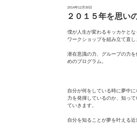
投
2014年12月30日
稿
２０１５年を思い
日:
僕が人生が変わるキッカケとな
ワークショップを組み立て直し
潜在意識の力、グループの力を
めのプログラム。
自分が何をしている時に夢中に
力を発揮しているのか、知って
ていきます。
自分を知ることが夢を叶える近