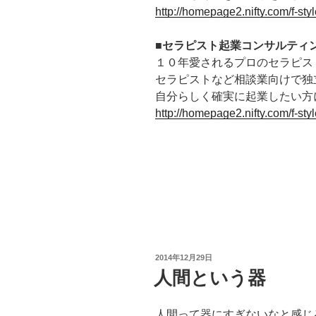
http://homepage2.nifty.com/f-st
■セラピスト起業コンサルティ
１０年愛されるプロのセラピス
セラピストなど相談業向けで独
自分らしく確実に起業したい方
http://homepage2.nifty.com/f-sty
投
2014年12月29日
稿
人間という器
日:
人間って器にすぎないなと感じ