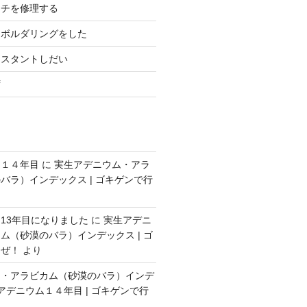
ーチを修理する
にボルダリングをした
シスタントしだい
ず
ム１４年目
に
実生アデニウム・アラ
バラ）インデックス | ゴキゲンで行
13年目になりました
に
実生アデニ
ム（砂漠のバラ）インデックス | ゴ
うぜ！
より
ム・アラビカム（砂漠のバラ）インデ
アデニウム１４年目 | ゴキゲンで行