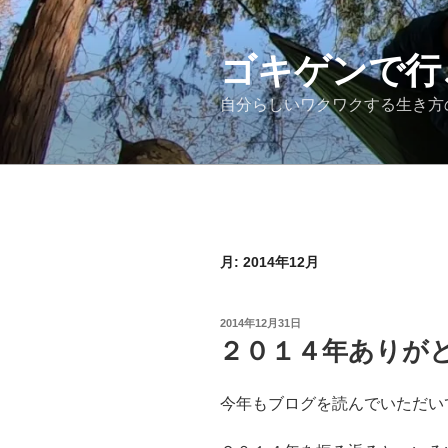
コ
ン
テ
ゴキゲンで行
ン
自分らしいワクワクする生き方
ツ
へ
ス
キ
ッ
プ
月:
2014年12月
投
2014年12月31日
稿
２０１４年ありが
日:
今年もブログを読んでいただい