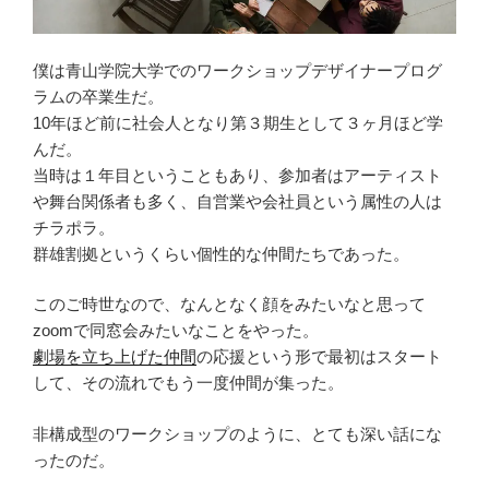
僕は青山学院大学でのワークショップデザイナープログ
ラムの卒業生だ。
10年ほど前に社会人となり第３期生として３ヶ月ほど学
んだ。
当時は１年目ということもあり、参加者はアーティスト
や舞台関係者も多く、自営業や会社員という属性の人は
チラポラ。
群雄割拠というくらい個性的な仲間たちであった。
このご時世なので、なんとなく顔をみたいなと思って
zoomで同窓会みたいなことをやった。
劇場を立ち上げた仲間
の応援という形で最初はスタート
して、その流れでもう一度仲間が集った。
非構成型のワークショップのように、とても深い話にな
ったのだ。