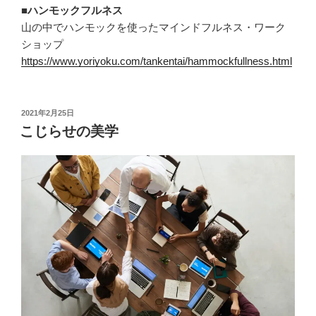
■ハンモックフルネス
山の中でハンモックを使ったマインドフルネス・ワーク
ショップ
https://www.yoriyoku.com/tankentai/hammockfullness.html
投
2021年2月25日
稿
こじらせの美学
日: