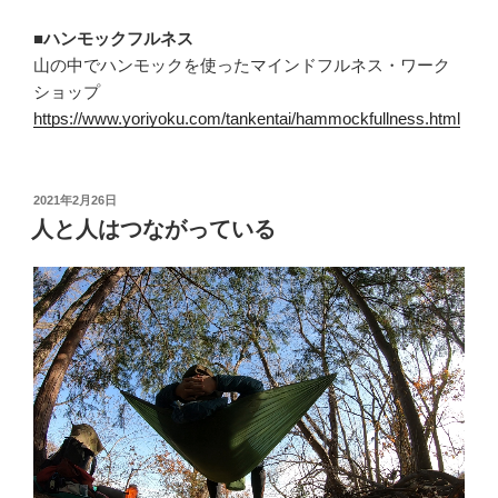
■ハンモックフルネス
山の中でハンモックを使ったマインドフルネス・ワーク
ショップ
https://www.yoriyoku.com/tankentai/hammockfullness.html
投
2021年2月26日
稿
人と人はつながっている
日: