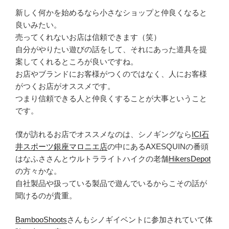
新しく何かを始めるなら小さなショップと仲良くなると
良いみたい。
売ってくれないお店は信頼できます（笑）
自分がやりたい遊びの話をして、それにあった道具を提
案してくれるところが良いですね。
お店やブランドにお客様がつくのではなく、人にお客様
がつくお店がオススメです。
つまり信頼できる人と仲良くすることが大事ということ
です。
僕が訪れるお店でオススメなのは、シノギングなら
ICI石
井スポーツ銀座マロニエ店
の中にあるAXESQUINの番頭
はなふささんとウルトラライトハイクの老舗
HikersDepot
の方々かな。
自社製品や扱っている製品で遊んでいるからこその話が
聞けるのが貴重。
BambooShoots
さんもシノギイベントに参加されていて体