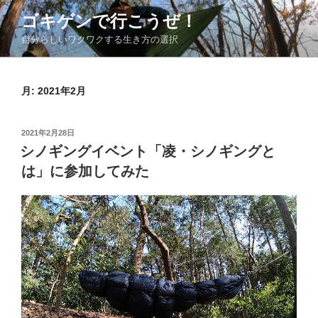
コ
ゴキゲンで行こうぜ！
ン
自分らしいワクワクする生き方の選択
テ
ン
ツ
月:
2021年2月
へ
ス
キ
投
2021年2月28日
ッ
稿
シノギングイベント「凌・シノギングと
日:
プ
は」に参加してみた