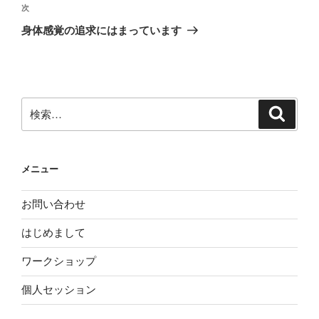
ビ
稿
次
次
ゲ
の
身体感覚の追求にはまっています
投
ー
稿
シ
ョ
ン
検
検
索
索:
メニュー
お問い合わせ
はじめまして
ワークショップ
個人セッション