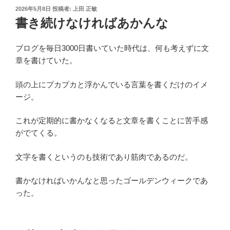
投
2026年5月8日
投稿者:
上田 正敏
稿
書き続けなければあかんな
日:
ブログを毎日3000日書いていた時代は、何も考えずに文
章を書けていた。
頭の上にプカプカと浮かんでいる言葉を書くだけのイメ
ージ。
これが定期的に書かなくなると文章を書くことに苦手感
がでてくる。
文字を書くというのも技術であり筋肉であるのだ。
書かなければいかんなと思ったゴールデンウィークであ
った。