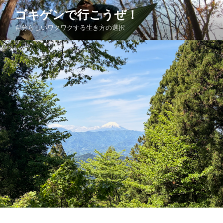
コ
ゴキゲンで行こうぜ！
ン
自分らしいワクワクする生き方の選択
テ
ン
ツ
へ
ス
キ
ッ
プ