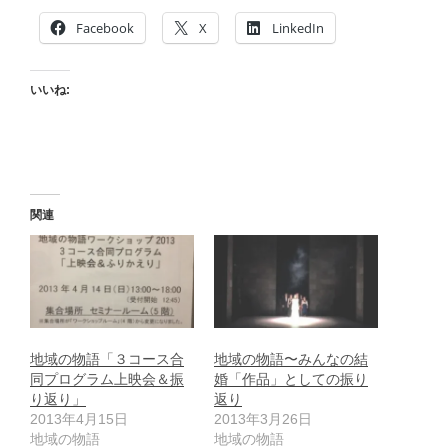
Facebook
X
LinkedIn
いいね:
関連
地域の物語「３コース合
地域の物語〜みんなの結
同プログラム上映会＆振
婚「作品」としての振り
り返り」
返り
2013年4月15日
2013年3月26日
地域の物語
地域の物語