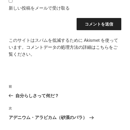
新しい投稿をメールで受け取る
このサイトはスパムを低減するために Akismet を使って
います。
コメントデータの処理方法の詳細はこちらをご
覧ください
。
投
前
前
稿
の
自分らしさって何だ？
ナ
投
ビ
稿
次
次
ゲ
の
アデニウム・アラビカム（砂漠のバラ）
投
ー
稿