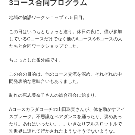
3コース合同プログラム
日:
地域の物語ワークショップ７.５日目。
この日はいつもとちょっと違う。休日の夜に、僕が参加
しているCコースだけでなく他のAコースやBコースの人
たちと合同ワークショップでした。
ちょっとした番外編です。
この会の目的は、他のコース交流を深め、それぞれの中
間発表的な意味合いもありました。
制作の恵志美奈子さんの総合司会に始まり、
Aコースカラダコーチの山田珠実さんが、体を動かすアイ
スブレーク。不思議なペアダンスを踊ったり、褒めあっ
たり。あれはいったい。。。いきなりフルスロットルで
別世界に連れて行かされたようなそうでないような。