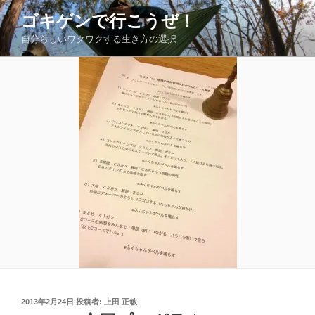
コ
ゴキゲンで行こうぜ！
ン
自分らしいワクワクする生き方の選択
テ
ン
ツ
へ
ス
キ
ッ
プ
投
2013年2月24日
投稿者:
上田 正敏
稿