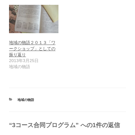
地域の物語２０１３「ワ
ークショップ」としての
振り返り
2013年3月25日
地域の物語
カ
地域の物語
テ
ゴ
リ
ー
“3コース合同プログラム” への1件の返信