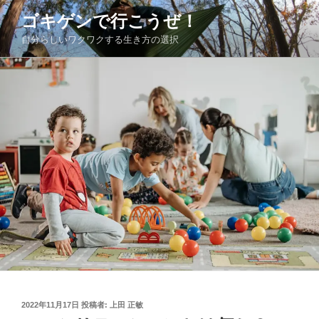
コ
ゴキゲンで行こうぜ！
ン
自分らしいワクワクする生き方の選択
テ
ン
ツ
へ
ス
キ
ッ
プ
投
2022年11月17日
投稿者:
上田 正敏
稿