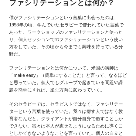
ファシリテーションとは何か？
日:
僕がファシリテーションという言葉に出会ったのは、
1998年の頃。学んでいたセラピーで使われていた言葉で
あった。ワークショップのファシリテーションと使った
り、個人セッションでのファシリテーションという使い
方をしていた。その頃から今までも興味を持っている分
野だ。
ファシリテーションとは何かについて、米国の講師は
「make easy」（簡単にすることだ）と言って、なるほど
と思っていた。個人でもグループで起きている問題や課
題を簡単にすれば、望む方向に変わっていく。
そのセラピーでは、セラピストではなく、ファシリテー
ターという言葉を使っていた。我々は癒す人ではなく教
育者なんだと。クライアントが自分自身で癒すことしか
できない。我々は本人が癒せるようになるために導くこ
としかできないようなことを言っていた。個人の自立と