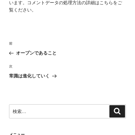
います。
コメントデータの処理方法の詳細はこちらをご
覧ください
。
投
前
前
稿
の
オープンであること
ナ
投
ビ
稿
次
次
ゲ
の
常識は進化していく
投
ー
稿
シ
ョ
ン
検
検
索
索:
メニュー