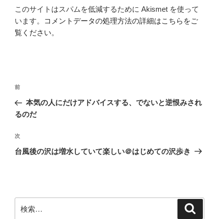
このサイトはスパムを低減するために Akismet を使って
います。
コメントデータの処理方法の詳細はこちらをご
覧ください
。
投
前
前
稿
の
本気の人にだけアドバイスする、でないと逆恨みされ
ナ
投
るのだ
ビ
稿
ゲ
次
次
の
ー
台風後の沢は増水していて楽しい＠はじめての沢歩き
投
シ
稿
ョ
ン
検
検
索
索: