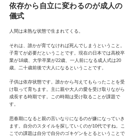
稿
依存から自立に変わるのが成人の
日:
儀式
人間は未熟な状態で生まれてくる。
それは、誰かが育てなければ死んでしまうということ。
子育てが必要だということです。現在の日本では高校卒
業が18歳、大学卒業が22歳、一人前になる成人式は20
歳。二十歳前後で大人になるということです。
子供は依存状態です。誰かから与えてもらったことを受
け取って育ちます。主に親や大人の愛を受け取りながら
成長する時期です。この時期は受け取ることが課題で
す。
思春期になると親の言いなりになるのが嫌になっていき
ます。自分のスタイルを探していくのが10代ですね。こ
こでの課題は自分で自分のゴキゲンをとるということで