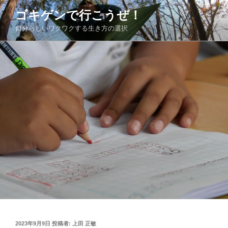
コ
ゴキゲンで行こうぜ！
ン
自分らしいワクワクする生き方の選択
テ
ン
ツ
へ
ス
キ
ッ
プ
投
2023年9月9日
投稿者:
上田 正敏