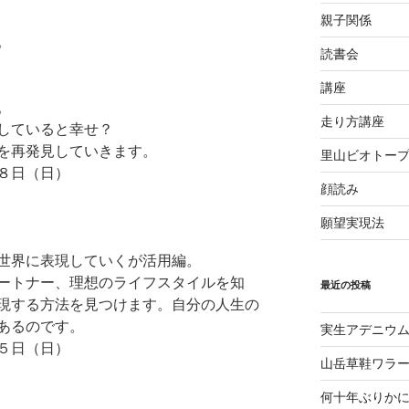
親子関係
。
読書会
講座
。
走り方講座
していると幸せ？
を再発見していきます。
里山ビオトー
８日（日）
顔読み
願望実現法
世界に表現していくが活用編。
ートナー、理想のライフスタイルを知
最近の投稿
現する方法を見つけます。自分の人生の
あるのです。
実生アデニウ
５日（日）
山岳草鞋ワラ
何十年ぶりか