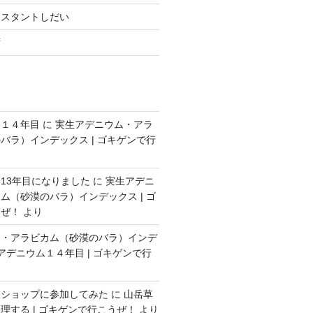
シスタントしだい
ず
ム１４年目
に
実生アデニウム・アラ
バラ）インデックス | ゴキゲンで行
13年目になりました
に
実生アデニ
ム（砂漠のバラ）インデックス | ゴ
うぜ！
より
ム・アラビカム（砂漠のバラ）インデ
アデニウム１４年目 | ゴキゲンで行
クショップに参加してみた
に
山岳草
理する | ゴキゲンで行こうぜ！
より