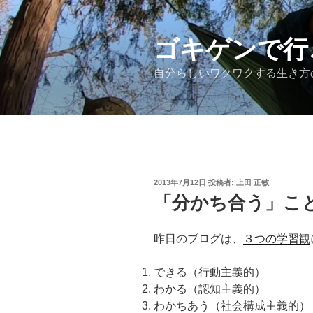
コ
ン
テ
ゴキゲンで行
ン
自分らしいワクワクする生き方
ツ
へ
ス
キ
ッ
プ
投
2013年7月12日
投稿者:
上田 正敏
稿
「分かち合う」こ
日:
昨日のブログは、
３つの学習観
できる（行動主義的）
わかる（認知主義的）
わかちあう（社会構成主義的）