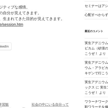
セミナーはア
ジティブな感情。
の自分が見えてきます。
心配すべから
、生まれてきた目的が見えてきます。
le/session.htm
最近のコメント
実生アデニウ
nkedIn
ビカム（砂漠の
こうぜ！
より
実生アデニウム
ウム・アラビカ
キゲンで行こ
実生アデニウ
ックス
に
実生
こうぜ！
より
ワラーチワー
学習観
社会の中にいる自分って
鞋ワラーチを修