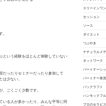
スリーインワ
セッション
ソース
す。
ダイエット
つぶやき
ナチュラルメ
ぶという経験をほとんど体験していない
ネットワーク
パートナーシ
習だったりセミナーだったり参加して
パートナー発
とは少ない。
パックラフト
が、ごくごく少数です。
ハンモックフ
ている人が多かったり、みんな平等に同
プロのセラピ