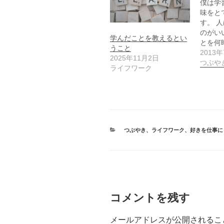
僕は学
味をと
す。 
のがい
学んだことを教えるとい
とを何
うこと
2013
2025年11月2日
つぶや
ライフワーク
カ
つぶやき
、
ライフワーク
、
好きを仕事に
テ
ゴ
リ
ー
コメントを残す
メールアドレスが公開されるこ