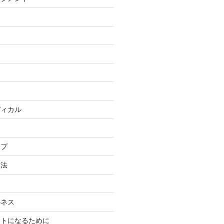
ン
ディカル
ップ
見法
ルネス
ストになるために