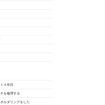
プ
ム１４年目
ーチを修理する
にボルダリングをした