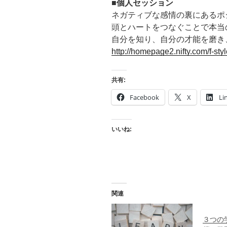
■個人セッション
ネガティブな感情の裏にあるポ
頭とハートをつなぐことで本当
自分を知り、自分の才能を磨き
http://homepage2.nifty.com/f-sty
共有:
Facebook
X
Li
いいね:
関連
３つの