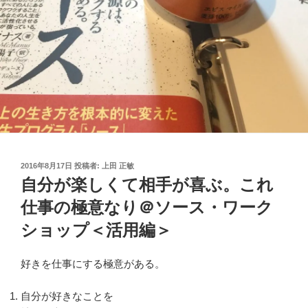
投
2016年8月17日
投稿者:
上田 正敏
稿
自分が楽しくて相手が喜ぶ。これ
日:
仕事の極意なり＠ソース・ワーク
ショップ＜活用編＞
好きを仕事にする極意がある。
自分が好きなことを