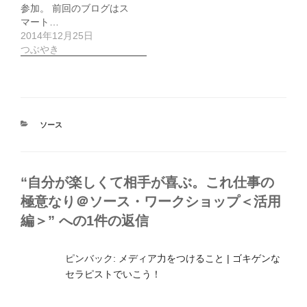
参加。 前回のブログはス
マート…
2014年12月25日
つぶやき
カ
ソース
テ
ゴ
リ
ー
“自分が楽しくて相手が喜ぶ。これ仕事の
極意なり＠ソース・ワークショップ＜活用
編＞” への1件の返信
ピンバック:
メディア力をつけること | ゴキゲンな
セラピストでいこう！