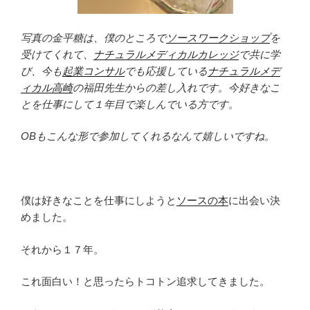
写真の金平糖は、僕のところで
ソースワークショップ
を
受けてくれて、
ナチュラルメディカルカレッジ
で共に学
び、今も
起業コンサル
でも応援している
ナチュラルメデ
ィカル高崎
の福田先生からの差し入れです。今好きなこ
とを仕事にして１年目で楽しんでいる方です。
OBもこんな形で参加してくれるなんて嬉しいですね。
僕は好きなことを仕事にしようと
ソースの本
に出会い決
めました。
それから１７年。
これ面白い！と思ったらトコトン追求してきました。