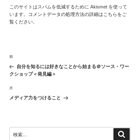
このサイトはスパムを低減するために Akismet を使って
います。
コメントデータの処理方法の詳細はこちらをご
覧ください
。
投
前
前
稿
の
自分を知るには好きなことから始まる＠ソース・ワー
ナ
投
クショップ＜発見編＞
ビ
稿
ゲ
次
次
の
ー
メディア力をつけること
投
シ
稿
ョ
ン
検
検
索
索: