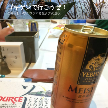
コ
ゴキゲンで行こうぜ！
ン
自分らしいワクワクする生き方の選択
テ
ン
ツ
へ
ス
キ
ッ
プ